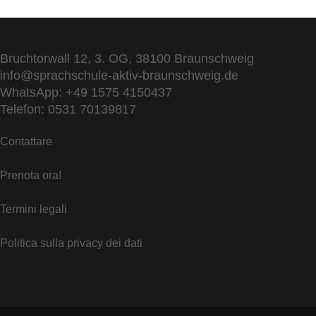
Bruchtorwall 12, 3. OG, 38100 Braunschweig
info@sprachschule-aktiv-braunschweig.de
WhatsApp: +49 1575 4150437
Telefon: 0531 70139817
Contattare
Prenota ora!
Termini legali
Politica sulla privacy dei dati