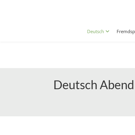
info@sprachschule-aktiv-braunschweig.de
Bruchtorwall 12, 3. OG, 38100 Braunschweig
+49 531 70139817 - WhatsApp: +49 15754150437
Deutsch
Fremdsp
Fragen über WhatsApp
Deutsch Abendk