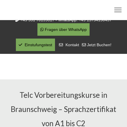
info@sprachschule-aktiv-braunschweig.de
Bruchtorwall 12, 3. OG, 38100 Braunschweig
+49 531 70139817 - WhatsApp: +49 15754150437
Fragen über WhatsApp
Einstufungstest
Kontakt
Jetzt Buchen!
Telc Vorbereitungskurse in
Braunschweig – Sprachzertifikat
von A1 bis C2