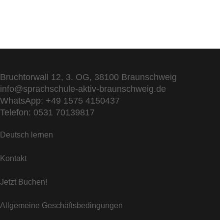
Bruchtorwall 12, 3. OG, 38100 Braunschweig
info@sprachschule-aktiv-braunschweig.de
WhatsApp: +49 1575 4150437
Telefon: 0531 70139817
Deutsch lernen
Kontakt
Jetzt Buchen!
Allgemeine Geschäftsbedingungen