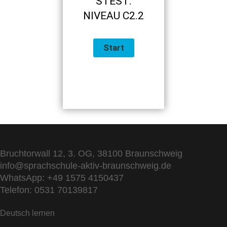
STEST:
NIVEAU C2.2
Bruchtorwall 12, 3. OG, 38100 Braunschweig
info@sprachschule-aktiv-braunschweig.de
WhatsApp: +49 1575 4150437
Telefon: 0531 70139817
Deutsch lernen